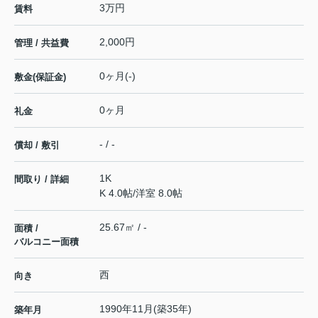
3万円
賃料
2,000円
管理 / 共益費
0ヶ月(-)
敷金(保証金)
0ヶ月
礼金
- / -
償却 / 敷引
1K
間取り / 詳細
K 4.0帖
/
洋室 8.0帖
25.67㎡ / -
面積 /
バルコニー面積
西
向き
1990年11月(築35年)
築年月