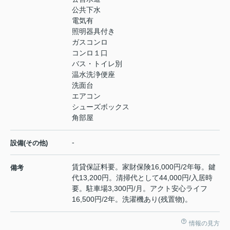
公共下水
電気有
照明器具付き
ガスコンロ
コンロ１口
バス・トイレ別
温水洗浄便座
洗面台
エアコン
シューズボックス
角部屋
-
設備(その他)
賃貸保証料要。家財保険16,000円/2年毎。鍵
備考
代13,200円。清掃代として44,000円/入居時
要。駐車場3,300円/月。アクト安心ライフ
16,500円/2年。洗濯機あり(残置物)。
情報の見方