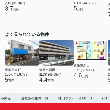
1LDK (44.30㎡)
2DK (34.78㎡)
5
3.7
3
万円
万円
よく見られている物件
倉敷市新田
倉敷市東町
倉敷市新田
3DK (59.50㎡)
4.6
1LDK (43.87㎡)
2LDK (49.58㎡)
2
万円
5
4.4
万円
万円
ト不動産
倉敷市の物件一覧
神田プチパール88 B
201