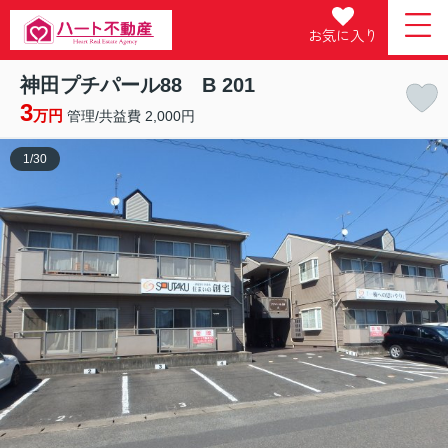
お気に入り
神田プチパール88 B 201
3
万円
管理/共益費 2,000円
1
/
30