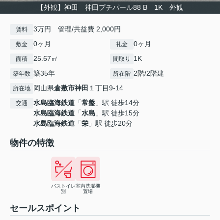
【外観】神田 神田プチパール88 B 1K 外観
3万円 管理/共益費 2,000円
賃料
0ヶ月
0ヶ月
敷金
礼金
25.67㎡
1K
面積
間取り
築35年
2階/2階建
築年数
所在階
岡山県
倉敷市
神田
１丁目9-14
所在地
水島臨海鉄道
「
常盤
」駅 徒歩14分
交通
水島臨海鉄道
「
水島
」駅 徒歩15分
水島臨海鉄道
「
栄
」駅 徒歩20分
物件の特徴
バストイレ
室内洗濯機
別
置場
セールスポイント