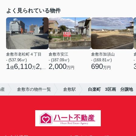
よく見られている物件
倉敷市老松町４丁目
倉敷市安江
倉敷市加須山
- (537.96㎡)
- (187.09㎡)
- (169.81㎡)
-
1
6,110
2,700
2,000
690
億
万
円
万円
万円
動産
倉敷市の物件一覧
倉敷駅
白楽町 3区画 分譲地