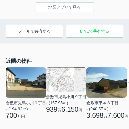
地図アプリで見る
メールで共有する
LINEで共有する
近隣の物件
倉敷市児島小川９丁目
倉敷市児島小川９丁目
- (167.93㎡)
倉敷市東塚３丁目
939
6,150
- (194.92㎡)
- (940.57㎡)
万
円
700
3,698
7,600
万円
万
円