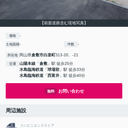
【前面道路含む現地写真】
-
価格
-
-
土地面積
坪数
岡山県
倉敷市
白楽町
313-20、-21
所在地
山陽本線
「
倉敷
」駅 徒歩25分
交通
水島臨海鉄道
「
球場前
」駅 徒歩33分
水島臨海鉄道
「
西富井
」駅 徒歩40分
お問い合わせ
無料
周辺施設
コンビニエンスストア