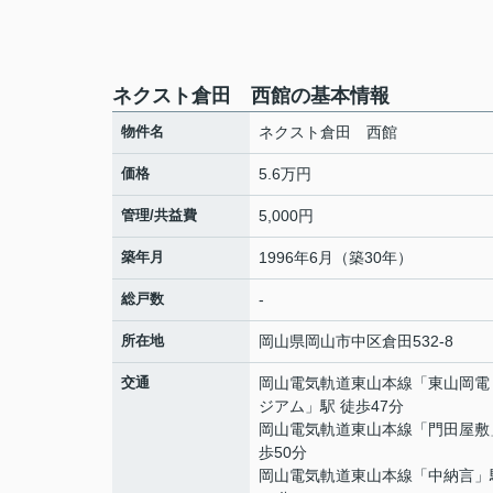
ネクスト倉田 西館の基本情報
物件名
ネクスト倉田 西館
価格
5.6万円
管理/共益費
5,000円
築年月
1996年6月（築30年）
総戸数
-
所在地
岡山県
岡山市中区
倉田
532-8
交通
岡山電気軌道東山本線
「
東山岡電
ジアム
」駅 徒歩47分
岡山電気軌道東山本線
「
門田屋敷
歩50分
岡山電気軌道東山本線
「
中納言
」