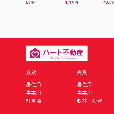
5
4.4
4.6
万円
万円
万
賃貸
売買
居住用
居住用
事業用
事業用
駐車場
収益・投資