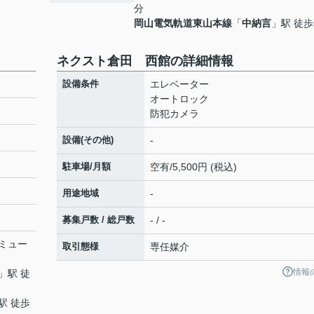
分
岡山電気軌道東山本線
「
中納言
」駅 徒歩
ネクスト倉田 西館の詳細情報
設備条件
エレベーター
オートロック
防犯カメラ
設備(その他)
-
駐車場/月額
空有/5,500円 (税込)
用途地域
-
募集戸数 / 総戸数
- / -
ミュー
取引態様
専任媒介
情報
」駅 徒
駅 徒歩