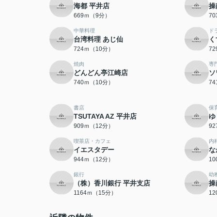
海都 平井店
操
669ｍ（9分）
7
中華料理
ド
台湾料理 あじ仙
く
724ｍ（10分）
7
焼肉
専
どんどん亭江崎店
ソ
740ｍ（10分）
7
書店
保
TSUTAYA AZ 平井店
ゆ
909ｍ（12分）
9
喫茶店・カフェ
内
イエスタデー
な
944ｍ（12分）
1
銀行
幼
（株）香川銀行 平井支店
操
1164ｍ（15分）
1