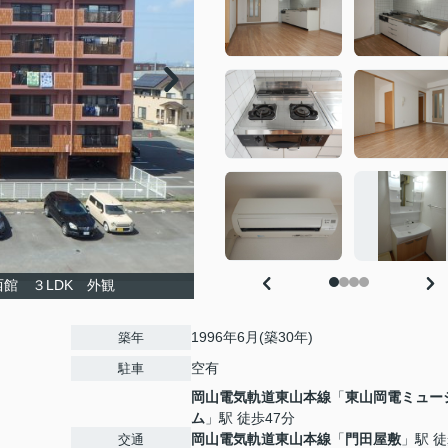
館 ３LDK 外観
1996年6月(築30年)
築年
空有
駐車
岡山電気軌道東山本線
「
東山岡電ミュー
ム
」駅 徒歩47分
岡山電気軌道東山本線
「
門田屋敷
」駅 徒
交通