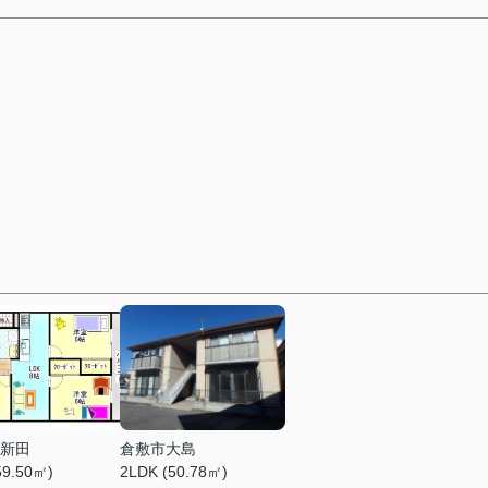
新田
倉敷市大島
59.50㎡)
2LDK (50.78㎡)