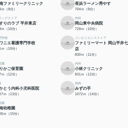
南ファミリークリニック
長浜ラーメン秀やす
03ｍ（9分）
704ｍ（9分）
ラッグストア
内科
すりのラブ 平井東店
岡山東中央病院
29ｍ（10分）
729ｍ（10分）
門学校
コンビニエンスストア
ワニエ看護専門学校
ファミリーマート 岡山平井
41ｍ（10分）
店
830ｍ（11分）
育園
内科
りかご保育園
小林クリニック
27ｍ（12分）
931ｍ（12分）
科
焼肉
かとう内科小児科医院
みずの手
007ｍ（13分）
1072ｍ（14分）
稚園
南幼稚園
200ｍ（15分）