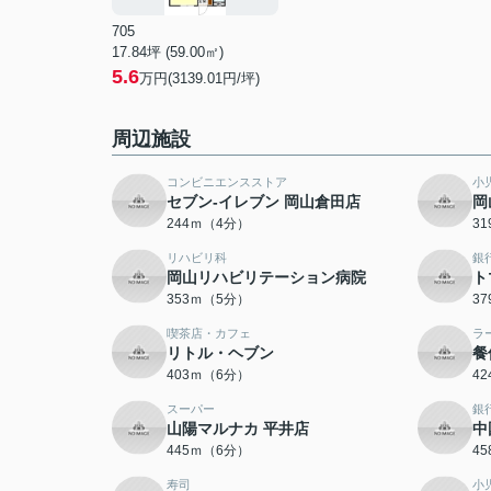
705
17.84坪 (59.00㎡)
5.6
万円(3139.01円/坪)
周辺施設
コンビニエンスストア
小
セブン‐イレブン 岡山倉田店
岡
244ｍ（4分）
3
リハビリ科
銀
岡山リハビリテーション病院
ト
353ｍ（5分）
3
喫茶店・カフェ
ラ
リトル・ヘブン
餐
403ｍ（6分）
4
スーパー
銀
山陽マルナカ 平井店
中
445ｍ（6分）
4
寿司
小