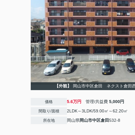
【外観】
岡山市中区倉田 ネクスト倉田西
5.6万円
管理/共益費
5,000円
価格
2LDK～3LDK/59.00㎡～62.20㎡
間取り/面積
岡山県
岡山市中区
倉田
532-8
所在地