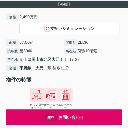
【外観】
2,490万円
価格
支払いシミュレーション
67.50㎡
2LDK
面積
間取り
築30年
5階/10階建
築年数
所在階
岡山県
岡山市北区
大元
１丁目7-22
所在地
宇野線
「
大元
」駅 徒歩11分
交通
物件の特徴
カウンター
オートロッ
エレベータ
キッチン
ク
ー
お問い合わせ
無料