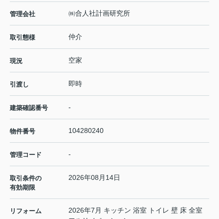
㈱合人社計画研究所
管理会社
仲介
取引態様
空家
現況
即時
引渡し
-
建築確認番号
104280240
物件番号
-
管理コード
2026年08月14日
取引条件の
有効期限
2026年7月 キッチン 浴室 トイレ 壁 床 全室
リフォーム