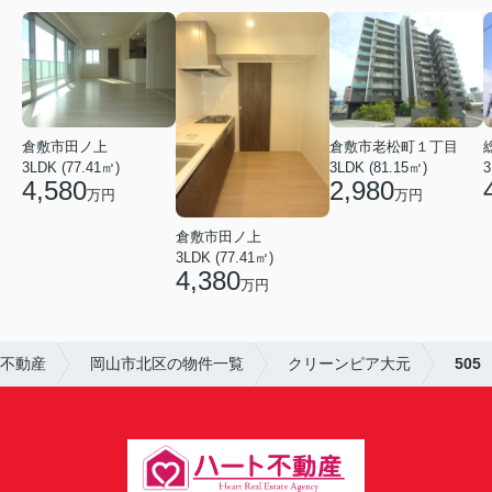
倉敷市田ノ上
倉敷市老松町１丁目
3LDK (77.41㎡)
3LDK (81.15㎡)
3
4,580
2,980
万円
万円
倉敷市田ノ上
3LDK (77.41㎡)
4,380
万円
不動産
岡山市北区の物件一覧
クリーンピア大元
505