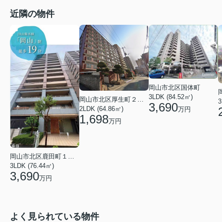
近隣の物件
岡山市北区国体町
3LDK (84.52㎡)
岡山市北区厚生町２丁目
3
3,690
2LDK (64.86㎡)
万円
1,698
万円
岡山市北区鹿田町１丁目
3LDK (76.44㎡)
3,690
万円
よく見られている物件