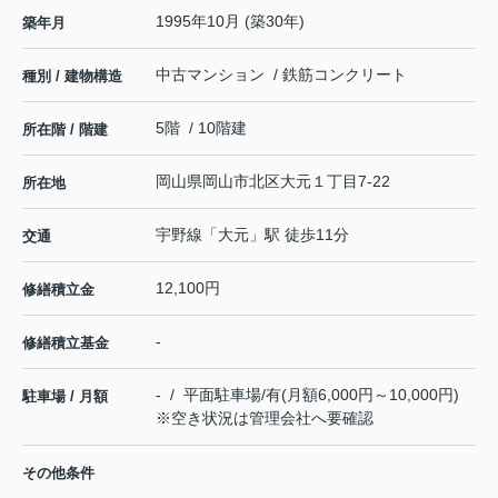
1995年10月 (築30年)
築年月
中古マンション / 鉄筋コンクリート
種別 / 建物構造
5階 / 10階建
所在階 / 階建
岡山県
岡山市北区
大元
１丁目7-22
所在地
宇野線
「
大元
」駅 徒歩11分
交通
12,100円
修繕積立金
-
修繕積立基金
- / 平面駐車場/有(月額6,000円～10,000円)
駐車場 / 月額
※空き状況は管理会社へ要確認
その他条件