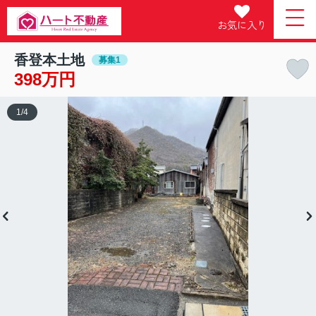
お気に入り
香登本土地
募集1
398万円
1
/
4