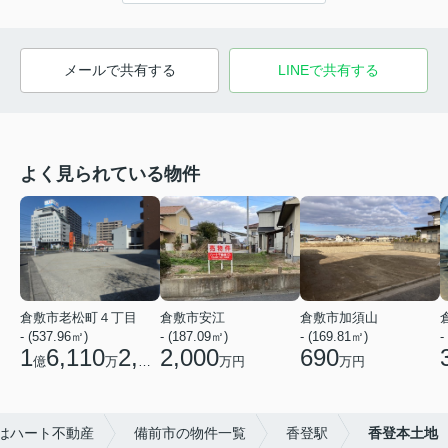
メールで共有する
LINEで共有する
よく見られている物件
倉敷市老松町４丁目
倉敷市安江
倉敷市加須山
- (537.96㎡)
- (187.09㎡)
- (169.81㎡)
-
1
6,110
2,700
2,000
690
億
万
円
万円
万円
はハート不動産
備前市の物件一覧
香登駅
香登本土地