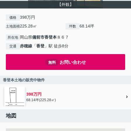
【外観】
398万円
価格
225.28㎡
68.14坪
土地面積
坪数
岡山県
備前市
香登本
８６７
所在地
赤穂線
「
香登
」駅 徒歩8分
交通
お問い合わせ
無料
香登本土地の販売中物件
398万円
68.14坪(225.28㎡)
地図