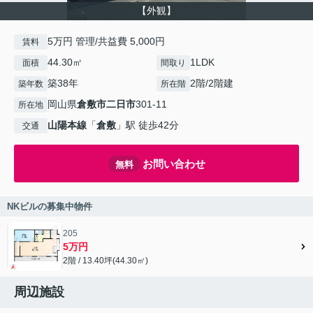
【外観】
5万円 管理/共益費 5,000円
賃料
44.30㎡
1LDK
面積
間取り
築38年
2階/2階建
築年数
所在階
岡山県
倉敷市
二日市
301-11
所在地
山陽本線
「
倉敷
」駅 徒歩42分
交通
お問い合わせ
無料
NKビルの募集中物件
205
5万円
2階 / 13.40坪(44.30㎡)
周辺施設