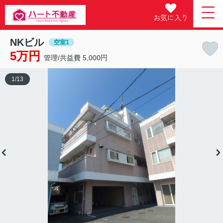
お気に入り
NKビル
空室1
5万円
管理/共益費 5,000円
1
/
13