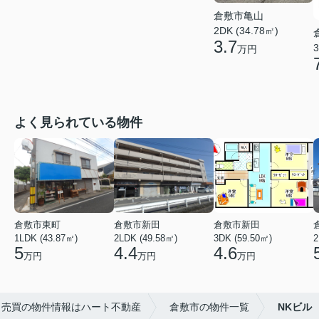
倉敷市亀山
2DK (34.78㎡)
3.7
3
万円
よく見られている物件
倉敷市東町
倉敷市新田
倉敷市新田
1LDK (43.87㎡)
2LDK (49.58㎡)
3DK (59.50㎡)
2
5
4.4
4.6
万円
万円
万円
・売買の物件情報はハート不動産
倉敷市の物件一覧
NKビル