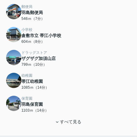
郵便局
羽島郵便局
546ｍ（7分）
小学校
倉敷市立 帯江小学校
604ｍ（8分）
ドラッグストア
ザグザグ加須山店
799ｍ（10分）
幼稚園
帯江幼稚園
1085ｍ（14分）
保育園
羽島保育園
1103ｍ（14分）
すべて見る