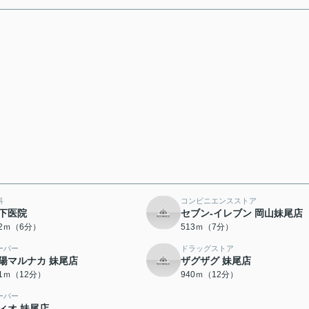
科
コンビニエンスストア
下医院
セブン‐イレブン 岡山妹尾店
02ｍ（6分）
513ｍ（7分）
ーパー
ドラッグストア
陽マルナカ 妹尾店
ザグザグ 妹尾店
01ｍ（12分）
940ｍ（12分）
ーパー
ィオ 妹尾店