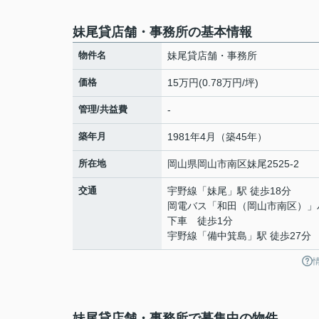
妹尾貸店舗・事務所の基本情報
物件名
妹尾貸店舗・事務所
価格
15万円(0.78万円/坪)
管理/共益費
-
築年月
1981年4月（築45年）
所在地
岡山県
岡山市南区
妹尾
2525-2
交通
宇野線
「
妹尾
」駅 徒歩18分
岡電バス「和田（岡山市南区）」
下車 徒歩1分
宇野線
「
備中箕島
」駅 徒歩27分
妹尾貸店舗・事務所で募集中の物件