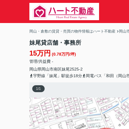
岡山・倉敷の賃貸・売買の物件情報はハート不動産
岡山
妹尾貸店舗・事務所
15万円
(0.78万円/坪)
管理/共益費 -
岡山県
岡山市南区
妹尾
2525-2
宇野線「妹尾」駅徒歩18分
岡電バス「和田（岡山
1
/
1