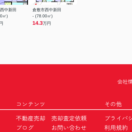
西中新田
倉敷市西中新田
00㎡)
- (78.00㎡)
14.3
円
万円
会社
コンテンツ
その他
不動産売却
売却査定依頼
プライバ
ブログ
お問い合わせ
利用規約