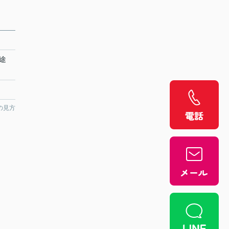
別途
の見方