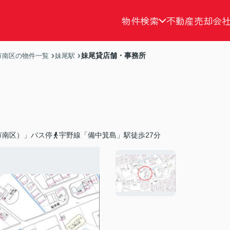
物件検索
不動産売却
会
妹尾貸店舗・事務所
市南区の物件一覧
妹尾駅
市南区）」バス停
宇野線「備中箕島」駅徒歩27分