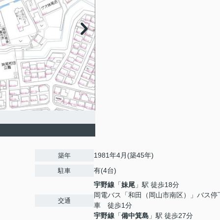
1981年4月(築45年)
築年
有(4台)
駐車
宇野線
「
妹尾
」駅 徒歩18分
岡電バス「和田（岡山市南区）」バス停
交通
車 徒歩1分
宇野線
「
備中箕島
」駅 徒歩27分