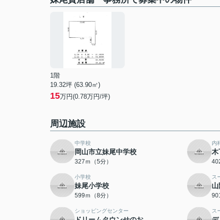
1階
19.32坪 (63.90㎡)
15
万円(0.78万円/坪)
周辺施設
中学校
内
岡山市立妹尾中学校
木
327ｍ（5分）
4
小学校
ス
妹尾小学校
山
599ｍ（8分）
9
ショッピングセンター
ス
ドリームタウンせのお
デ