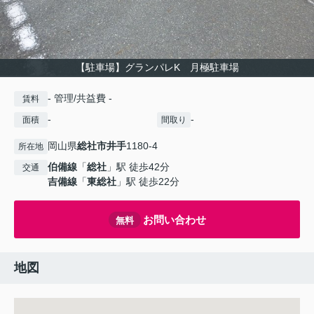
【駐車場】グランパレK 月極駐車場
- 管理/共益費 -
賃料
-
-
面積
間取り
岡山県
総社市
井手
1180-4
所在地
伯備線
「
総社
」駅 徒歩42分
交通
吉備線
「
東総社
」駅 徒歩22分
お問い合わせ
無料
地図