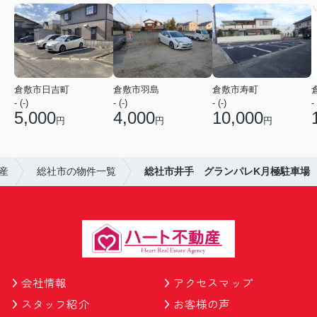
倉敷市日吉町
倉敷市羽島
倉敷市寿町
- (-)
- (-)
- (-)
- 
5,000
4,000
10,000
円
円
円
産
総社市の物件一覧
総社市井手 グランパレK月極駐車場
会社情報
アクセスマップ
スタッフ紹介
お客様の声