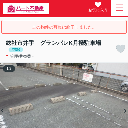
お気に入り
この物件の募集は終了しました。
総社市井手 グランパレK月極駐車場
空室0
-
管理/共益費 -
1
/
2