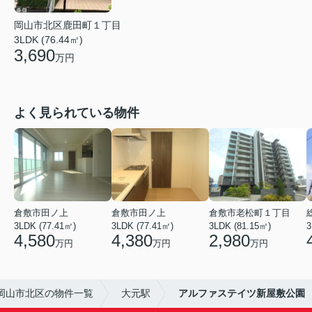
岡山市北区鹿田町１丁目
3LDK (76.44㎡)
3,690
万円
よく見られている物件
倉敷市田ノ上
倉敷市田ノ上
倉敷市老松町１丁目
3LDK (77.41㎡)
3LDK (77.41㎡)
3LDK (81.15㎡)
3
4,580
4,380
2,980
万円
万円
万円
岡山市北区の物件一覧
大元駅
アルファステイツ新屋敷公園