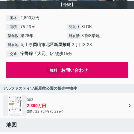
【外観】
2,890万円
価格
75.23㎡
3LDK
面積
間取り
築28年
3階/8階建
築年数
所在階
岡山県
岡山市北区
新屋敷町
２丁目3-23
所在地
宇野線
「
大元
」駅 徒歩15分
交通
お問い合わせ
無料
アルファステイツ新屋敷公園の販売中物件
303
2,890万円
3階 / 22.75坪(75.23㎡)
地図