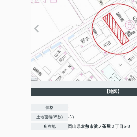
【地図】
-
価格
-(-)
土地面積(坪数)
岡山県
倉敷市
浜ノ茶屋
２丁目5-8
所在地