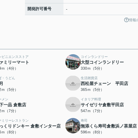
開発許可番号
-
情報
ンビニエンスストア
コインランドリー
ァミリーマート
大型コインランドリー
89ｍ（4分）
330ｍ（5分）
ば・うどん
生活雑貨店
月
西松屋チェーン 平田店
62ｍ（5分）
365ｍ（5分）
ーメン
イタリア料理
下一品 倉敷店
サイゼリヤ倉敷平田店
82ｍ（7分）
547ｍ（7分）
ァミリーレストラン
寿司
っくりドンキー 倉敷インター店
無添くら寿司倉敷浜ノ茶屋店
96ｍ（8分）
596ｍ（8分）