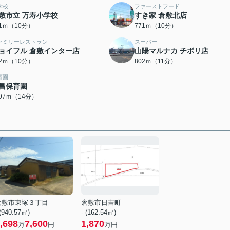
学校
ファーストフード
敷市立 万寿小学校
すき家 倉敷北店
61ｍ（10分）
771ｍ（10分）
ァミリーレストラン
スーパー
ョイフル 倉敷インター店
山陽マルナカ チボリ店
82ｍ（10分）
802ｍ（11分）
育園
昌保育園
097ｍ（14分）
倉敷市東塚３丁目
倉敷市日吉町
 (940.57㎡)
- (162.54㎡)
,698
7,600
1,870
万
円
万円