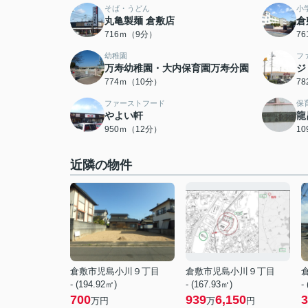
そば・うどん
小
丸亀製麺 倉敷店
倉
716ｍ（9分）
7
幼稚園
フ
万寿幼稚園・大内保育園万寿分園
ジ
774ｍ（10分）
7
ファーストフード
保
やよい軒
龍
950ｍ（12分）
1
近隣の物件
倉敷市児島小川９丁目
倉敷市児島小川９丁目
- (194.92㎡)
- (167.93㎡)
-
700
939
6,150
3
万円
万
円