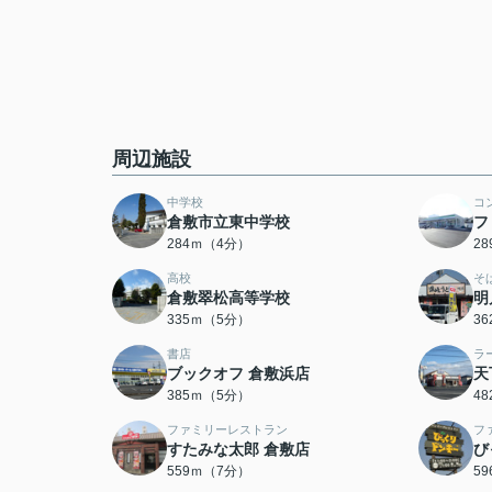
周辺施設
中学校
コ
倉敷市立東中学校
フ
284ｍ（4分）
2
高校
そ
倉敷翠松高等学校
明
335ｍ（5分）
3
書店
ラ
ブックオフ 倉敷浜店
天
385ｍ（5分）
4
ファミリーレストラン
フ
すたみな太郎 倉敷店
び
559ｍ（7分）
5