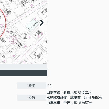
-(-)
築年
山陽本線
「
倉敷
」駅 徒歩21分
水島臨海鉄道
「
球場前
」駅 徒歩50分
交通
山陽本線
「
中庄
」駅 徒歩57分