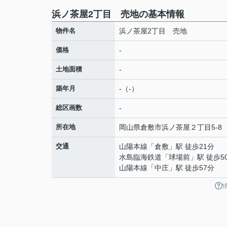
浜ノ茶屋2丁目 売地の基本情報
物件名
浜ノ茶屋2丁目 売地
価格
-
土地面積
-
築年月
-（-）
総区画数
-
所在地
岡山県
倉敷市
浜ノ茶屋
２丁目5-8
交通
山陽本線
「
倉敷
」駅 徒歩21分
水島臨海鉄道
「
球場前
」駅 徒歩5
山陽本線
「
中庄
」駅 徒歩57分