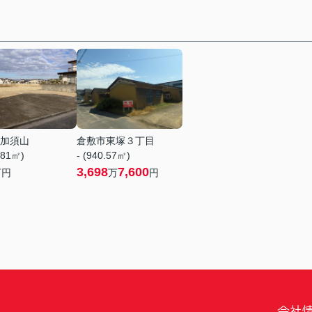
加須山
倉敷市東塚３丁目
.81㎡)
- (940.57㎡)
3,698
7,600
万円
万
円
会社