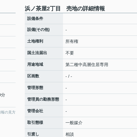
浜ノ茶屋2丁目 売地の詳細情報
設備条件
設備(その他)
-
土地権利
所有権
国土法届出
不要
用途地域
第二種中高層住居専用
区画数
- / -
管理形態
-
0分
管理員の勤務形態
-
管理会社
-
情報の見方
取引態様
一般媒介
引渡し
相談