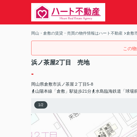
岡山・倉敷の賃貸・売買の物件情報はハート不動産
倉敷
この物
浜ノ茶屋2丁目 売地
-
岡山県
倉敷市
浜ノ茶屋
２丁目5-8
山陽本線「倉敷」駅徒歩21分
水島臨海鉄道「球場前
1
/
2