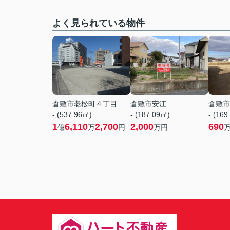
よく見られている物件
倉敷市老松町４丁目
倉敷市安江
倉敷市
- (537.96㎡)
- (187.09㎡)
- (169
1
6,110
2,700
2,000
690
億
万
円
万円