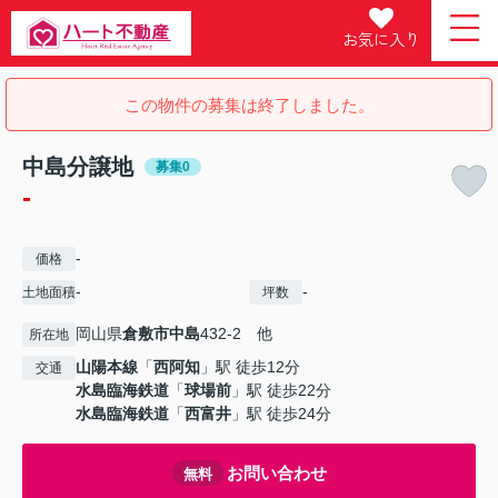
お気に入り
この物件の募集は終了しました。
中島分譲地
募集0
-
-
価格
-
-
土地面積
坪数
岡山県
倉敷市
中島
432-2 他
所在地
山陽本線
「
西阿知
」駅 徒歩12分
交通
水島臨海鉄道
「
球場前
」駅 徒歩22分
水島臨海鉄道
「
西富井
」駅 徒歩24分
お問い合わせ
無料