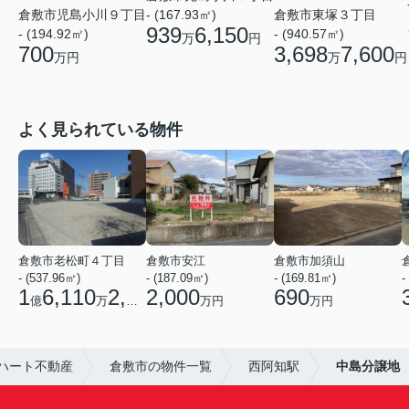
倉敷市児島小川９丁目
- (167.93㎡)
倉敷市東塚３丁目
939
6,150
- (194.92㎡)
- (940.57㎡)
万
円
700
3,698
7,600
万円
万
円
よく見られている物件
倉敷市老松町４丁目
倉敷市安江
倉敷市加須山
- (537.96㎡)
- (187.09㎡)
- (169.81㎡)
-
1
6,110
2,700
2,000
690
億
万
円
万円
万円
ハート不動産
倉敷市の物件一覧
西阿知駅
中島分譲地