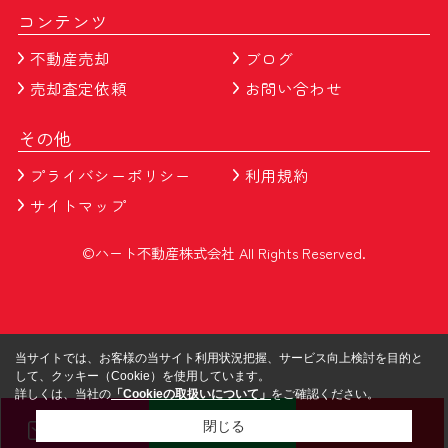
コンテンツ
不動産売却
ブログ
売却査定依頼
お問い合わせ
その他
プライバシーポリシー
利用規約
サイトマップ
©ハート不動産株式会社 All Rights Reserved.
当サイトでは、お客様の当サイト利用状況把握、サービス向上検討を目的と
して、クッキー（Cookie）を使用しています。
詳しくは、当社の
「Cookieの取扱いについて」
をご確認ください。
メール
LINE
電話
閉じる