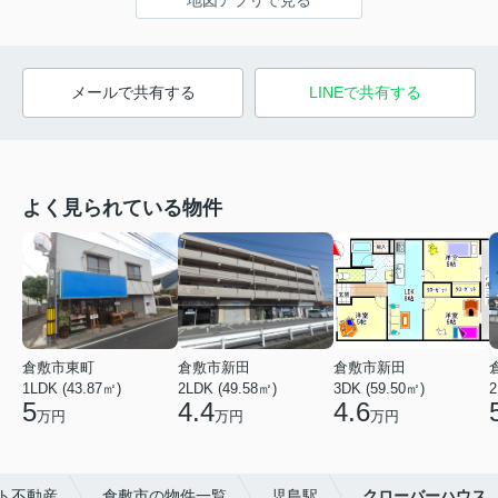
メールで共有する
LINEで共有する
よく見られている物件
倉敷市東町
倉敷市新田
倉敷市新田
1LDK (43.87㎡)
2LDK (49.58㎡)
3DK (59.50㎡)
2
5
4.4
4.6
万円
万円
万円
ト不動産
倉敷市の物件一覧
児島駅
クローバーハウス