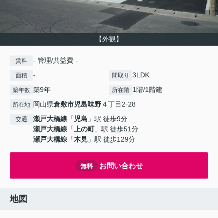
【外観】
- 管理/共益費 -
賃料
-
3LDK
面積
間取り
築9年
1階/1階建
築年数
所在階
岡山県
倉敷市
児島味野
４丁目2-28
所在地
瀬戸大橋線
「
児島
」駅 徒歩9分
交通
瀬戸大橋線
「
上の町
」駅 徒歩51分
瀬戸大橋線
「
木見
」駅 徒歩129分
お問い合わせ
無料
地図