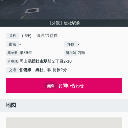
【外観】総社駅前
- (-/坪) 管理/共益費 -
賃料
-
-
面積
坪数
築39年
2階/-
築年数
所在階
岡山県
総社市
駅前
２丁目2-10
所在地
伯備線
「
総社
」駅 徒歩2分
交通
お問い合わせ
無料
地図