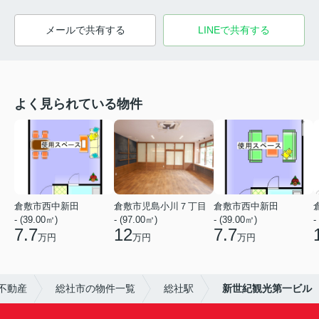
メールで共有する
LINEで共有する
よく見られている物件
倉敷市西中新田
倉敷市児島小川７丁目
倉敷市西中新田
- (39.00㎡)
- (97.00㎡)
- (39.00㎡)
-
7.7
12
7.7
万円
万円
万円
不動産
総社市の物件一覧
総社駅
新世紀観光第一ビル