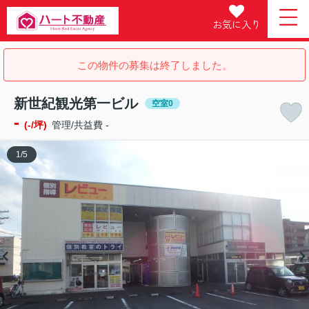
お気に入り
この物件の募集は終了しました。
新世紀観光第一ビル
空室0
-
(-/坪)
管理/共益費 -
1
/
5