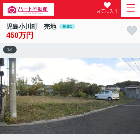
お気に入り
児島小川町 売地
募集1
450万円
1
/
6