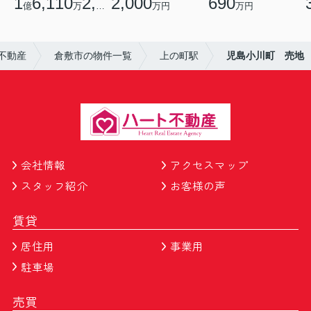
1
6,110
2,700
2,000
690
億
万
円
万円
万円
不動産
倉敷市の物件一覧
上の町駅
児島小川町 売地
会社情報
アクセスマップ
スタッフ紹介
お客様の声
賃貸
居住用
事業用
駐車場
売買