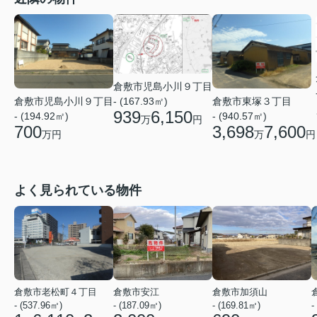
倉敷市児島小川９丁目
倉敷市児島小川９丁目
- (167.93㎡)
倉敷市東塚３丁目
939
6,150
- (194.92㎡)
- (940.57㎡)
万
円
700
3,698
7,600
万円
万
円
よく見られている物件
倉敷市老松町４丁目
倉敷市安江
倉敷市加須山
- (537.96㎡)
- (187.09㎡)
- (169.81㎡)
-