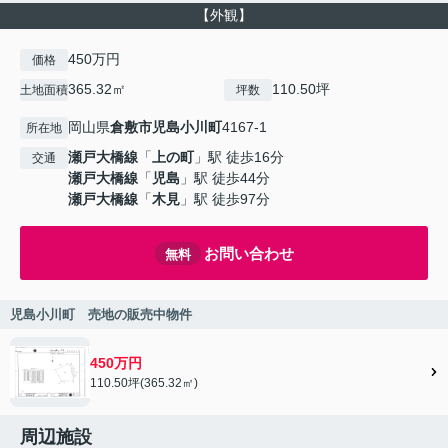
【外観】
450万円
価格
365.32㎡
110.50坪
土地面積
坪数
岡山県
倉敷市
児島小川町
4167-1
所在地
瀬戸大橋線
「
上の町
」駅 徒歩16分
交通
瀬戸大橋線
「
児島
」駅 徒歩44分
瀬戸大橋線
「
木見
」駅 徒歩97分
お問い合わせ
無料
児島小川町 売地の販売中物件
450万円
110.50坪(365.32㎡)
周辺施設