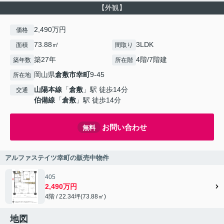
【外観】
2,490万円
価格
73.88㎡
3LDK
面積
間取り
築27年
4階/7階建
築年数
所在階
岡山県
倉敷市
幸町
9-45
所在地
山陽本線
「
倉敷
」駅 徒歩14分
交通
伯備線
「
倉敷
」駅 徒歩14分
お問い合わせ
無料
アルファステイツ幸町の販売中物件
405
2,490万円
4階 / 22.34坪(73.88㎡)
地図