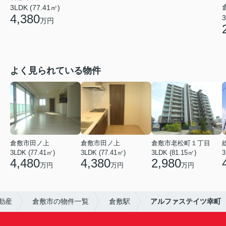
3LDK (77.41㎡)
4,380
3
万円
よく見られている物件
倉敷市田ノ上
倉敷市田ノ上
倉敷市老松町１丁目
3LDK (77.41㎡)
3LDK (77.41㎡)
3LDK (81.15㎡)
3
4,480
4,380
2,980
万円
万円
万円
動産
倉敷市の物件一覧
倉敷駅
アルファステイツ幸町