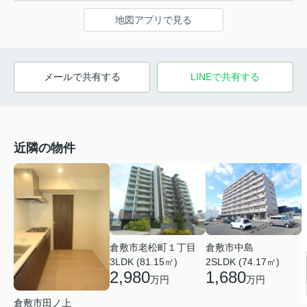
地図アプリで見る
メールで共有する
LINEで共有する
近隣の物件
倉敷市老松町１丁目
倉敷市中島
3LDK (81.15㎡)
2SLDK (74.17㎡)
2,980
1,680
万円
万円
倉敷市田ノ上