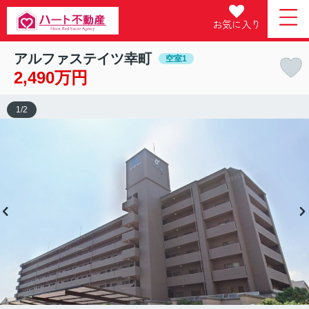
お気に入り
アルファステイツ幸町
空室1
2,490万円
1
/
2