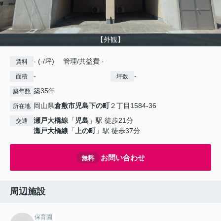
【外観】
- (-/坪) 管理/共益費 -
賃料
-
-
面積
坪数
築35年
築年数
岡山県
倉敷市
児島下の町
２丁目1584-36
所在地
瀬戸大橋線
「
児島
」駅 徒歩21分
交通
瀬戸大橋線
「
上の町
」駅 徒歩37分
お問い合わせ
無料
周辺施設
保育園