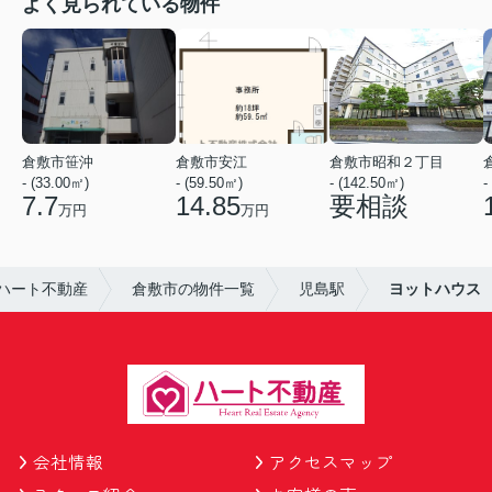
よく見られている物件
倉敷市笹沖
倉敷市安江
倉敷市昭和２丁目
- (33.00㎡)
- (59.50㎡)
- (142.50㎡)
-
7.7
14.85
要相談
万円
万円
ハート不動産
倉敷市の物件一覧
児島駅
ヨットハウス
会社情報
アクセスマップ