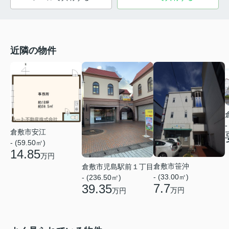
近隣の物件
-
倉敷市安江
- (59.50㎡)
14.85
万円
倉敷市笹沖
倉敷市児島駅前１丁目
- (33.00㎡)
- (236.50㎡)
7.7
39.35
万円
万円