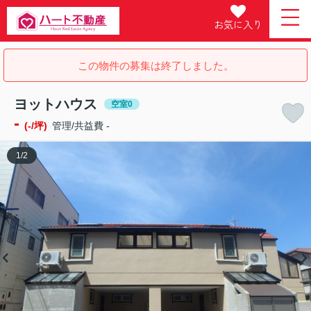
お気に入り
この物件の募集は終了しました。
ヨットハウス
空室0
-
(-/坪)
管理/共益費 -
1
/
2