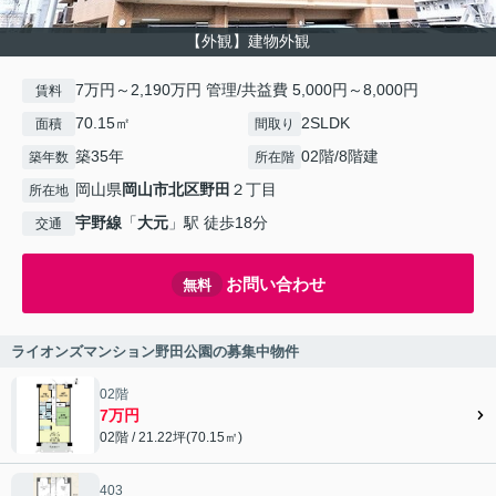
【外観】建物外観
7万円～2,190万円 管理/共益費 5,000円～8,000円
賃料
70.15㎡
2SLDK
面積
間取り
築35年
02階/8階建
築年数
所在階
岡山県
岡山市北区
野田
２丁目
所在地
宇野線
「
大元
」駅 徒歩18分
交通
お問い合わせ
無料
ライオンズマンション野田公園の募集中物件
02階
7万円
02階 / 21.22坪(70.15㎡)
403