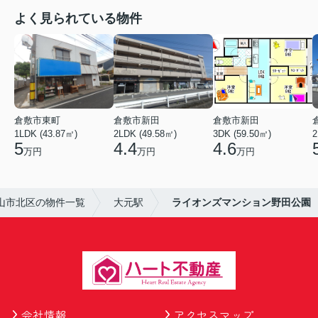
よく見られている物件
倉敷市東町
倉敷市新田
倉敷市新田
1LDK (43.87㎡)
2LDK (49.58㎡)
3DK (59.50㎡)
2
5
4.4
4.6
万円
万円
万円
山市北区の物件一覧
大元駅
ライオンズマンション野田公園
会社情報
アクセスマップ