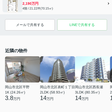
2,190万円
4階 / 21.22坪(70.15㎡)
メールで共有する
LINEで共有する
近隣の物件
岡山市北区平野
岡山市北区表町１丁目
岡山市北区西長瀬
1K (24.26㎡)
2LDK (58.93㎡)
3LDK (80.35㎡)
2
3.8
14
14
万円
万円
万円