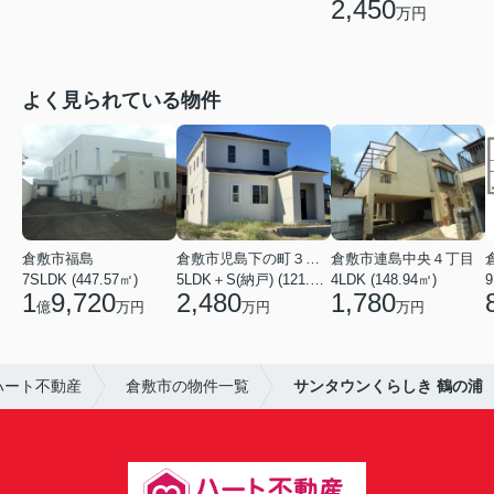
2,450
万円
よく見られている物件
倉敷市福島
倉敷市児島下の町３丁目
倉敷市連島中央４丁目
7SLDK (447.57㎡)
5LDK＋S(納戸) (121.93㎡)
4LDK (148.94㎡)
9
1
9,720
2,480
1,780
億
万円
万円
万円
ハート不動産
倉敷市の物件一覧
サンタウンくらしき 鶴の浦