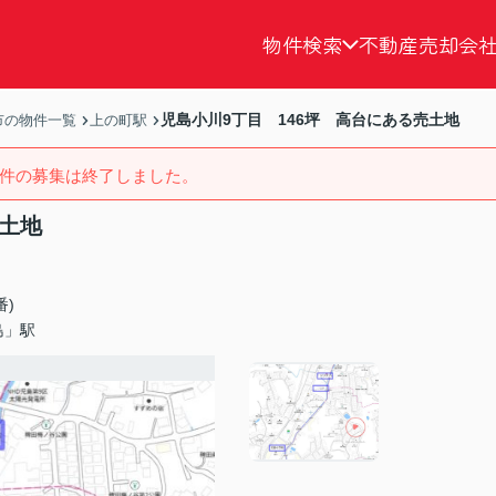
物件検索
不動産売却
会
児島小川9丁目 146坪 高台にある売土地
市の物件一覧
上の町駅
件の募集は終了しました。
売土地
番)
島」駅