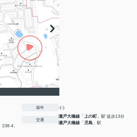
-(-)
築年
瀬戸大橋線
「
上の町
」駅 徒歩13分
交通
瀬戸大橋線
「
児島
」駅
、238-4、