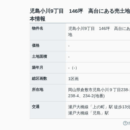
児島小川9丁目 146坪 高台にある売土
本情報
物件名
児島小川9丁目 146坪 高台に
地
価格
-
土地面積
-
築年月
-（-）
総区画数
1区画
所在地
岡山県
倉敷市
児島小川
９丁目238-
238-4、234-2(地番)
交通
瀬戸大橋線
「
上の町
」駅 徒歩13
瀬戸大橋線
「
児島
」駅