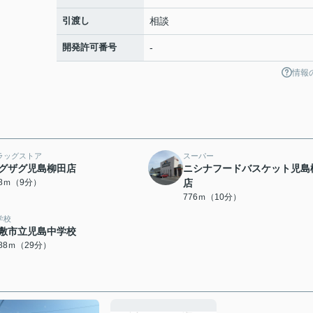
引渡し
相談
開発許可番号
-
情報
ラッグストア
スーパー
グザグ児島柳田店
ニシナフードバスケット児島
08ｍ（9分）
店
776ｍ（10分）
学校
敷市立児島中学校
288ｍ（29分）