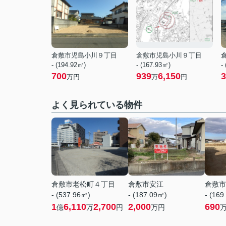
倉敷市児島小川９丁目
倉敷市児島小川９丁目
- (194.92㎡)
- (167.93㎡)
-
700
939
6,150
3
万円
万
円
よく見られている物件
倉敷市老松町４丁目
倉敷市安江
倉敷市
- (537.96㎡)
- (187.09㎡)
- (169
1
6,110
2,700
2,000
690
億
万
円
万円