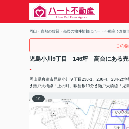
岡山・倉敷の賃貸・売買の物件情報はハート不動産
倉敷
この物
児島小川9丁目 146坪 高台にある
-
岡山県
倉敷市
児島小川
９丁目238-1、238-4、234-2(地
瀬戸大橋線「上の町」駅徒歩13分
瀬戸大橋線「児
1
/
1