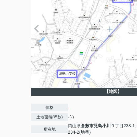
【地図】
-
価格
-(-)
土地面積(坪数)
岡山県
倉敷市
児島小川
９丁目238-1
所在地
234-2(地番)