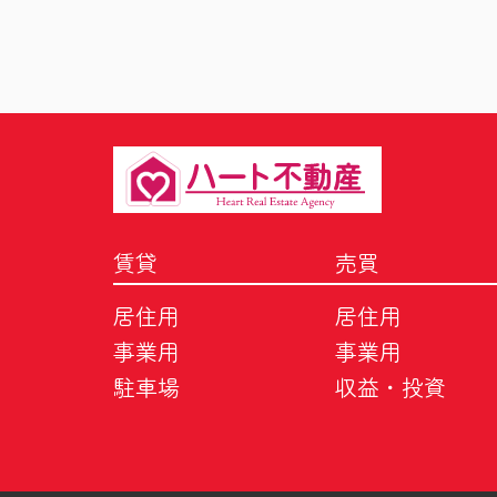
賃貸
売買
居住用
居住用
事業用
事業用
駐車場
収益・投資