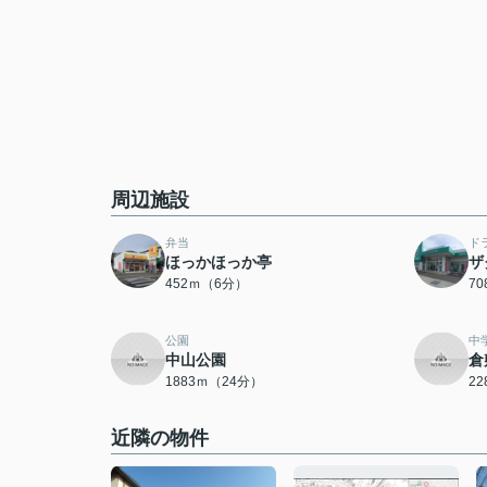
周辺施設
弁当
ド
ほっかほっか亭
ザ
452ｍ（6分）
7
公園
中
中山公園
倉
1883ｍ（24分）
2
近隣の物件