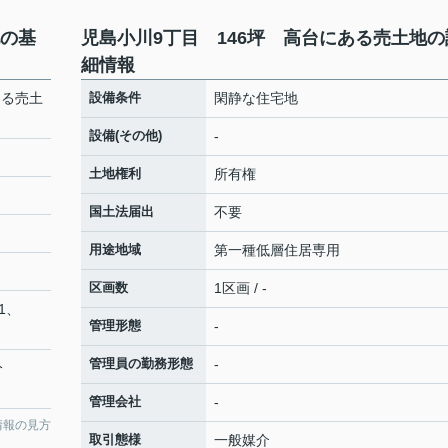
地の基
児島小川9丁目 146坪 高台にある売土地の
細情報
ある売土
設備条件
閑静な住宅地
設備(その他)
-
土地権利
所有権
国土法届出
不要
用途地域
第一種低層住居専用
区画数
1区画 / -
1、
管理形態
-
管理員の勤務形態
-
分
管理会社
-
情報の見方
取引態様
一般媒介