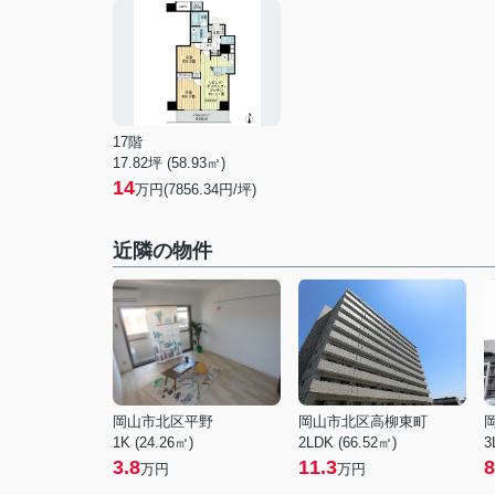
17階
17.82坪 (58.93㎡)
14
万円(7856.34円/坪)
近隣の物件
岡山市北区平野
岡山市北区高柳東町
1K (24.26㎡)
2LDK (66.52㎡)
3
3.8
11.3
8
万円
万円