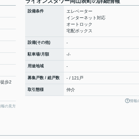
ライオンズタワー岡山表町の詳細情報
設備条件
エレベーター
インターネット対応
オートロック
宅配ボックス
設備(その他)
-
駐車場/月額
-/-
用途地域
-
募集戸数 / 総戸数
- / 121戸
 徒歩2
取引態様
仲介
情報
情報の見方