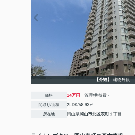
【外観】
建物外観
14万円
管理/共益費
-
価格
2LDK/58.93㎡
間取り/面積
岡山県
岡山市北区
表町
１丁目
所在地