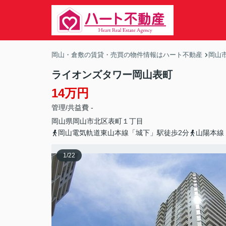
岡山・倉敷の賃貸・売買の物件情報はハート不動産
岡山
ライオンズタワー岡山表町
14万円
管理/共益費 -
岡山県
岡山市北区
表町
１丁目
岡山電気軌道東山本線「城下」駅徒歩2分
山陽本線
1
/
22