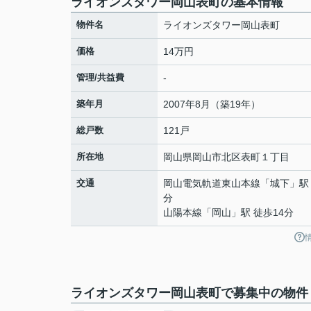
ライオンズタワー岡山表町の基本情報
物件名
ライオンズタワー岡山表町
価格
14万円
管理/共益費
-
築年月
2007年8月（築19年）
総戸数
121戸
所在地
岡山県
岡山市北区
表町
１丁目
交通
岡山電気軌道東山本線
「
城下
」駅
分
山陽本線
「
岡山
」駅 徒歩14分
ライオンズタワー岡山表町で募集中の物件